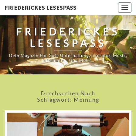
FRIEDERICKES LESESPASS
Togg
navig
FRIEDERICKES
LESESPASS
Dein Magazin Für Gute Unterhaltung, Literatur, Musik,
Information Und Mehr…
Durchsuchen Nach
Schlagwort:
Meinung