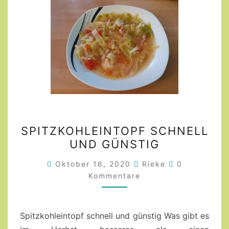
SPITZKOHLEINTOPF
SPITZKOHLEINTOPF SCHNELL
SCHNELL
UND GÜNSTIG
UND
GÜNSTIG
Kommentare
Oktober 16, 2020
Rieke
0
Kommentare
Spitzkohleintopf schnell und günstig Was gibt es