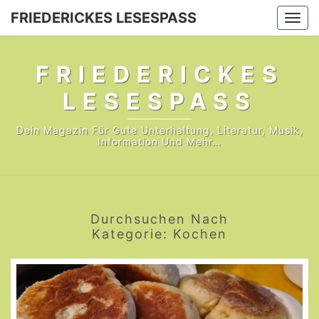
FRIEDERICKES LESESPASS
Togg
navi
FRIEDERICKES
LESESPASS
Dein Magazin Für Gute Unterhaltung, Literatur, Musik,
Information Und Mehr…
Durchsuchen Nach
Kategorie:
Kochen