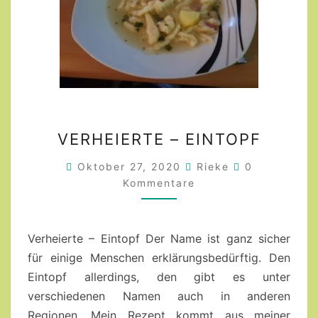
VERHEIERTE
VERHEIERTE – EINTOPF
–
EINTOPF
Kommentare
Oktober 27, 2020
Rieke
0
Kommentare
Verheierte – Eintopf Der Name ist ganz sicher
für einige Menschen erklärungsbedürftig. Den
Eintopf allerdings, den gibt es unter
verschiedenen Namen auch in anderen
Regionen. Mein Rezept kommt aus meiner