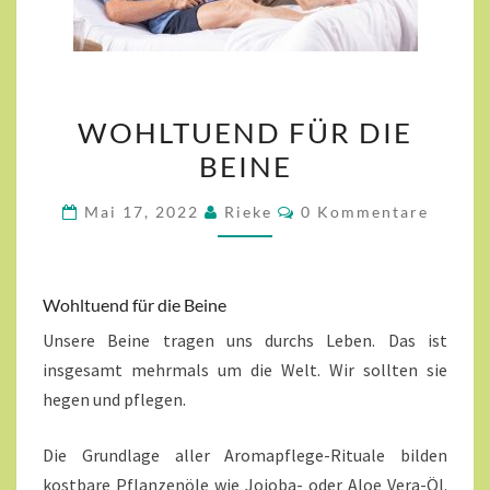
WOHLTUEND
WOHLTUEND FÜR DIE
FÜR
BEINE
DIE
BEINE
Kommentare
Mai 17, 2022
Rieke
0 Kommentare
Wohltuend für die Beine
Unsere Beine tragen uns durchs Leben. Das ist
insgesamt mehrmals um die Welt. Wir sollten sie
hegen und pflegen.
Die Grundlage aller Aromapflege-Rituale bilden
kostbare Pflanzenöle wie Jojoba- oder Aloe Vera-Öl.